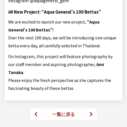
Instagram:
@aquageneral_gem
New Project: “Aqua General’s 100 Bettas”
We are excited to launch our new project,
“Aqua
General’s 100 Bettas”
!
Over the next 100 days, we will be introducing one unique
betta every day, all carefully selected in Thailand.
On Instagram, this project will feature photography by
our staff member and aspiring photographer,
Ami
Tanaka
.
Please enjoy the fresh perspective as she captures the
fascinating beauty of these bettas.
一覧に戻る
前のページ
次のページ