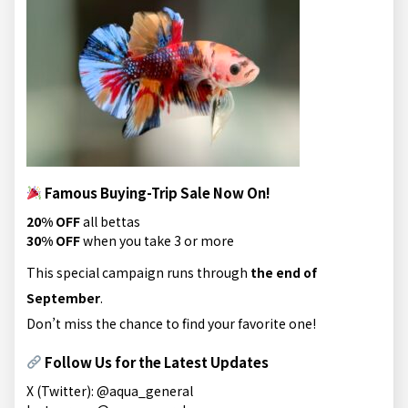
Famous Buying-Trip Sale Now On!
20% OFF
all bettas
30% OFF
when you take 3 or more
This special campaign runs through
the end of
September
.
Don’t miss the chance to find your favorite one!
Follow Us for the Latest Updates
X (Twitter):
@aqua_general