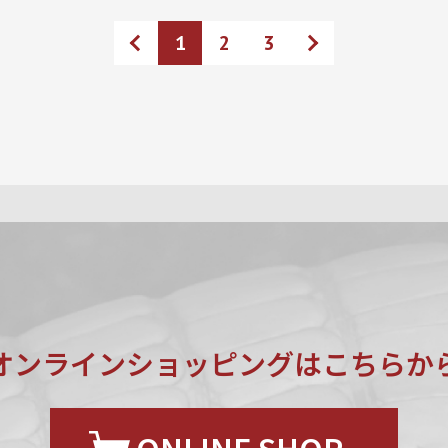
1
2
3
前のページ
次のページ
オンラインショッピングは
こちらか
ONLINE SHOP